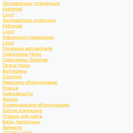
Экскаваторы гусеничные
Hidromek
Lovol
Экскаваторы колесные
Hidromek
Lovol
Карьерные самосвалы
Lovol
Грузовые автомобили
Самосвалы Howo
Самосвалы Shacman
Тягачи Howo
Автокраны
Zoomlion
Навесное оборудование
Ковши
Гидромолоты
Фрезы
Коммунальное оборудование
Щетки дорожные
Отвалы для снега
Вилы паллетные
Запчасти