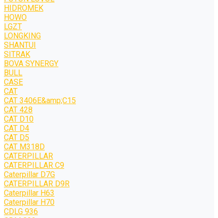
HIDROMEK
HOWO
LGZT
LONGKING
SHANTUI
SITRAK
BOVA SYNERGY
BULL
CASE
CAT
CAT 3406E&amp;C15
CAT 428
CAT D10
CAT D4
CAT D5
CAT M318D
CATERPILLAR
CATERPILLAR C9
Caterpillar D7G
CATERPILLAR D9R
Caterpillar H63
Caterpillar H70
CDLG 936