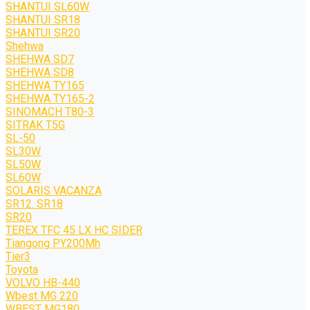
SHANTUI SL60W
SHANTUI SR18
SHANTUI SR20
Shehwa
SHEHWA SD7
SHEHWA SD8
SHEHWA TY165
SHEHWA TY165-2
SINOMACH T80-3
SITRAK T5G
SL-50
SL30W
SL50W
SL60W
SOLARIS VACANZA
SR12. SR18
SR20
TEREX TFC 45 LX HC SIDER
Tiangong PY200Mh
Tier3
Toyota
VOLVO HB-440
Wbest MG 220
WBEST MG180