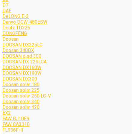
D7
DAF
DeLONG Е-3
Denyo DCW-480ESW
Deutz TD226
DONGFENG
Doosan
DOOSAN DX225LC
Doosan 340DX
DOOSAN disd 300
DOOSAN DX 225LCA
DOOSAN DX160W
DOOSAN DX190W
DOOSAN DX300
Doosan solar 180
Doosan solar 225
Doosan solar 250 LC-V
Doosan solar 340
Doosan solar 420
EX2
FAW BJ1089
FAW CA3310
FL936F-II