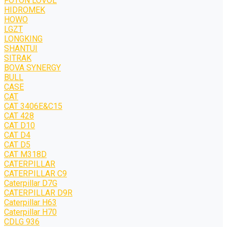
FOTON LOVOL
HIDROMEK
HOWO
LGZT
LONGKING
SHANTUI
SITRAK
BOVA SYNERGY
BULL
CASE
CAT
CAT 3406E&C15
CAT 428
CAT D10
CAT D4
CAT D5
CAT M318D
CATERPILLAR
CATERPILLAR C9
Caterpillar D7G
CATERPILLAR D9R
Caterpillar H63
Caterpillar H70
CDLG 936