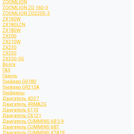
ZOOMLION
ZOOMLION ZD 160-3
ZOOMLION ZD220S-3
ZX160W
ZX180LCN
ZX180W
ZX200
ZX210W
ZX230
ZX330
ZX330-3G
Волга
ГАЗ
Газель
Грейдер GR180
Грейдер GR215A
Грейдеры
Двигатель 4D27
Двигатель 4RMAZG
Двигатель 6110
Двигатель C6121
Двигатель CUMMINS 6B.5.9
Двигатель CUMMINS 6BT
Двигатель CUMMINS KTA19