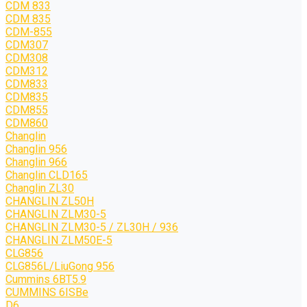
CDM 833
CDM 835
CDM-855
CDM307
CDM308
CDM312
CDM833
CDM835
CDM855
CDM860
Changlin
Changlin 956
Changlin 966
Changlin CLD165
Changlin ZL30
CHANGLIN ZL50H
CHANGLIN ZLM30-5
CHANGLIN ZLM30-5 / ZL30H / 936
CHANGLIN ZLM50E-5
CLG856
CLG856L/LiuGong 956
Cummins 6BT5.9
CUMMINS 6ISBe
D6