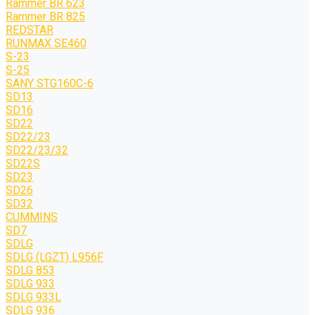
Rammer BR 623
Rammer BR 825
REDSTAR
RUNMAX SE460
S-23
S-25
SANY STG160C-6
SD13
SD16
SD22
SD22/23
SD22/23/32
SD22S
SD23
SD26
SD32
CUMMINS
SD7
SDLG
SDLG (LGZT) L956F
SDLG 853
SDLG 933
SDLG 933L
SDLG 936