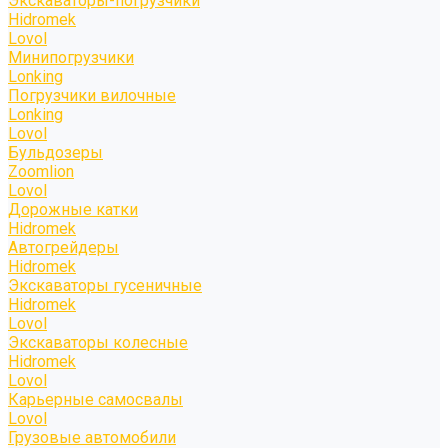
Экскаваторы-погрузчики
Hidromek
Lovol
Минипогрузчики
Lonking
Погрузчики вилочные
Lonking
Lovol
Бульдозеры
Zoomlion
Lovol
Дорожные катки
Hidromek
Автогрейдеры
Hidromek
Экскаваторы гусеничные
Hidromek
Lovol
Экскаваторы колесные
Hidromek
Lovol
Карьерные самосвалы
Lovol
Грузовые автомобили