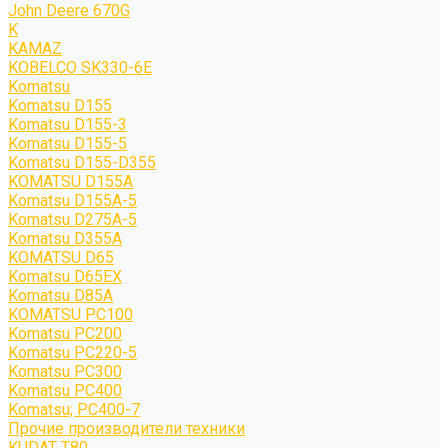
John Deere 670G
K
KAMAZ
KOBELCO SK330-6E
Komatsu
Komatsu D155
Komatsu D155-3
Komatsu D155-5
Komatsu D155-D355
KOMATSU D155A
Komatsu D155A-5
Komatsu D275A-5
Komatsu D355A
KOMATSU D65
Komatsu D65EX
Komatsu D85A
KOMATSU PC100
Komatsu PC200
Komatsu PC220-5
Komatsu PC300
Komatsu PC400
Komatsu; PC400-7
Прочие производители техники
KUDAT T80