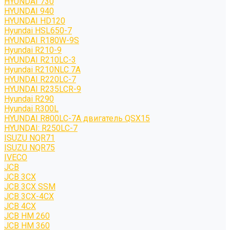
HYUNDAI 730
HYUNDAI 940
HYUNDAI HD120
Hyundai HSL650-7
HYUNDAI R180W-9S
Hyundai R210-9
HYUNDAI R210LC-3
Hyundai R210NLC 7A
HYUNDAI R220LC-7
HYUNDAI R235LCR-9
Hyundai R290
Hyundai R300L
HYUNDAI R800LC-7A двигатель QSX15
HYUNDAI: R250LC-7
ISUZU NQR71
ISUZU NQR75
IVECO
JCB
JCB 3CX
JCB 3CX SSM
JCB 3CX-4CX
JCB 4CX
JCB HM 260
JCB HM 360