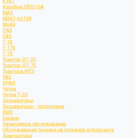
КЗКТ
Коробка 2BS315A
МАЗ
МЗКТ-65158
МоАЗ
ПАЗ
САЗ
Т-16
Т-170
Т-75
Трактор ДТ-20
Трактор ДТ-75
Трактора МТЗ
УАЗ
УРАЛ
Четра
Четра Т-20
Экскаваторы
Экскаваторы - погрузчики
ЯМЗ
Сервис
Гарантийное обслуживание
Обслуживание техники на условиях аутсорсинга
Диагностика