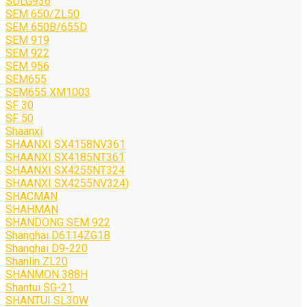
SDLG936
SEM 650/ZL50
SEM 650B/655D
SEM 919
SEM 922
SEM 956
SEM655
SEM655 XM1003
SF 30
SF 50
Shaanxi
SHAANXI SX4158NV361
SHAANXI SX4185NT361
SHAANXI SX4255NT324
SHAANXI SX4255NV324)
SHACMAN
SHAHMAN
SHANDONG SEM 922
Shanghai D6114ZG1B
Shanghai D9-220
Shanlin ZL20
SHANMON 388H
Shantui SG-21
SHANTUI SL30W