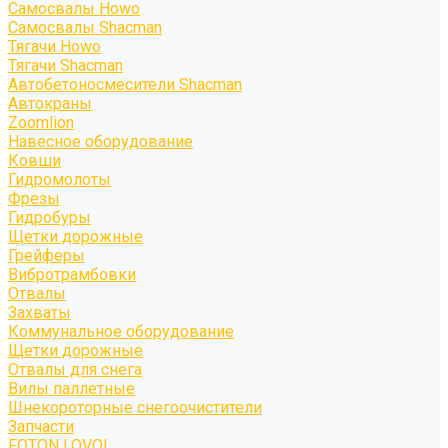
Самосвалы Howo
Самосвалы Shacman
Тягачи Howo
Тягачи Shacman
Автобетоносмесители Shacman
Автокраны
Zoomlion
Навесное оборудование
Ковши
Гидромолоты
Фрезы
Гидробуры
Щетки дорожные
Грейферы
Вибротрамбовки
Отвалы
Захваты
Коммунальное оборудование
Щетки дорожные
Отвалы для снега
Вилы паллетные
Шнекороторные снегоочистители
Запчасти
FOTON LOVOL