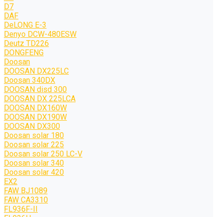
D7
DAF
DeLONG Е-3
Denyo DCW-480ESW
Deutz TD226
DONGFENG
Doosan
DOOSAN DX225LC
Doosan 340DX
DOOSAN disd 300
DOOSAN DX 225LCA
DOOSAN DX160W
DOOSAN DX190W
DOOSAN DX300
Doosan solar 180
Doosan solar 225
Doosan solar 250 LC-V
Doosan solar 340
Doosan solar 420
EX2
FAW BJ1089
FAW CA3310
FL936F-II