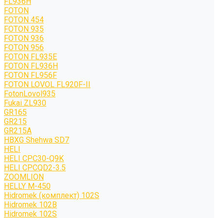
FL936H
FOTON
FOTON 454
FOTON 935
FOTON 936
FOTON 956
FOTON FL935E
FOTON FL936H
FOTON FL956F
FOTON LOVOL FL920F-II
FotonLovol935
Fukai ZL930
GR165
GR215
GR215A
HBXG Shehwa SD7
HELI
HELI CPC30-Q9K
HELI CPCQD2-3.5
ZOOMLION
HELLY M-450
Hidromek (комплект) 102S
Hidromek 102B
Hidromek 102S