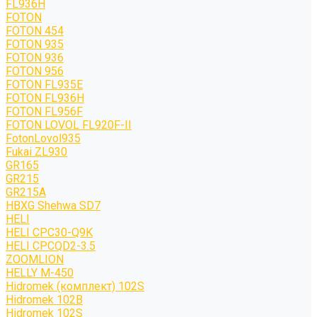
FL936H
FOTON
FOTON 454
FOTON 935
FOTON 936
FOTON 956
FOTON FL935E
FOTON FL936H
FOTON FL956F
FOTON LOVOL FL920F-II
FotonLovol935
Fukai ZL930
GR165
GR215
GR215A
HBXG Shehwa SD7
HELI
HELI CPC30-Q9K
HELI CPCQD2-3.5
ZOOMLION
HELLY M-450
Hidromek (комплект) 102S
Hidromek 102B
Hidromek 102S