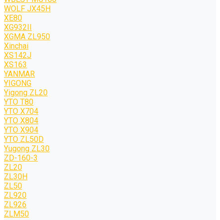
WOLF JХ45H
XE80
XG932II
XGMA ZL950
Xinchai
XS142J
XS163
YANMAR
YIGONG
Yigong ZL20
YTO T80
YTO X704
YTO X804
YTO X904
YTO ZL50D
Yugong ZL30
ZD-160-3
ZL20
ZL30H
ZL50
ZL920
ZL926
ZLM50