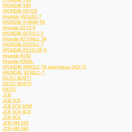
HYUNDAI 940
HYUNDAI HD120
Hyundai HSL650-7
HYUNDAI R180W-9S
Hyundai R210-9
HYUNDAI R210LC-3
Hyundai R210NLC 7A
HYUNDAI R220LC-7
HYUNDAI R235LCR-9
Hyundai R290
Hyundai R300L
HYUNDAI R800LC-7A двигатель QSX15
HYUNDAI: R250LC-7
ISUZU NQR71
ISUZU NQR75
IVECO
JCB
JCB 3CX
JCB 3CX SSM
JCB 3CX-4CX
JCB 4CX
JCB HM 260
JCB HM 360