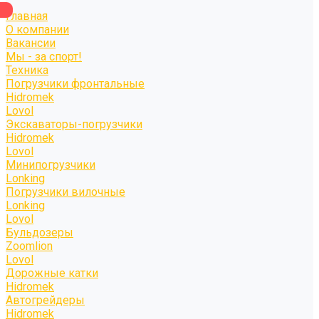
Главная
О компании
Вакансии
Мы - за спорт!
Техника
Погрузчики фронтальные
Hidromek
Lovol
Экскаваторы-погрузчики
Hidromek
Lovol
Минипогрузчики
Lonking
Погрузчики вилочные
Lonking
Lovol
Бульдозеры
Zoomlion
Lovol
Дорожные катки
Hidromek
Автогрейдеры
Hidromek