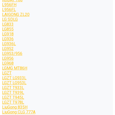
L956FH
L956FL
LAIGONG ZL20
LG SDLG
LG833
LG855
LG918
LG936
LG936L
LG952
LG953/956
LG956
LG968
LGMG MT86H
LGZT
LGZT LG933L
LGZT LG953L
LGZT T933L
LGZT T939L
LGZT T945L
LGZT T978L
LiuGong 835H
LiuGong CLG 777A