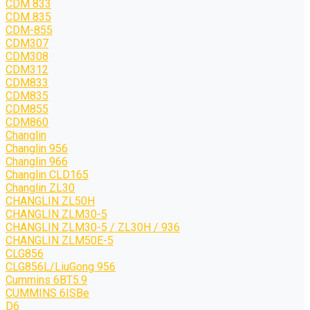
CDM 833
CDM 835
CDM-855
CDM307
CDM308
CDM312
CDM833
CDM835
CDM855
CDM860
Changlin
Changlin 956
Changlin 966
Changlin CLD165
Changlin ZL30
CHANGLIN ZL50H
CHANGLIN ZLM30-5
CHANGLIN ZLM30-5 / ZL30H / 936
CHANGLIN ZLM50E-5
CLG856
CLG856L/LiuGong 956
Cummins 6BT5.9
CUMMINS 6ISBe
D6