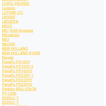
LOVOL FR245E2
Luigong
LUTONG LTC
LW300F
LW500FN
MD23
MG-165R Groninge
Mitsubishi
NEO
Neo300
NEW HOLLAND
NEW HOLLAND B100B
Nissan
PengPu PD165Y
PengPu PD165Y-2
PengPu PD165YS
PengPu PD220Y-1
PengPu PD220YE
PengPu PD220YS
Perkins 904J-E36TA
PY-220h
R290LC-7
R320LC-7