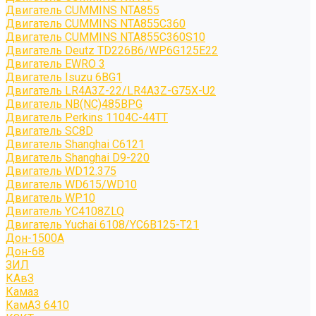
Двигатель CUMMINS NTA855
Двигатель CUMMINS NTA855C360
Двигатель CUMMINS NTA855C360S10
Двигатель Deutz TD226B6/WP6G125E22
Двигатель EWRO 3
Двигатель Isuzu 6BG1
Двигатель LR4A3Z-22/LR4A3Z-G75X-U2
Двигатель NB(NC)485BPG
Двигатель Perkins 1104C-44TT
Двигатель SC8D
Двигатель Shanghai C6121
Двигатель Shanghai D9-220
Двигатель WD12.375
Двигатель WD615/WD10
Двигатель WP10
Двигатель YC4108ZLQ
Двигатель Yuchai 6108/YC6B125-T21
Дон-1500А
Дон-68
ЗИЛ
КАвЗ
Камаз
КамАЗ 6410