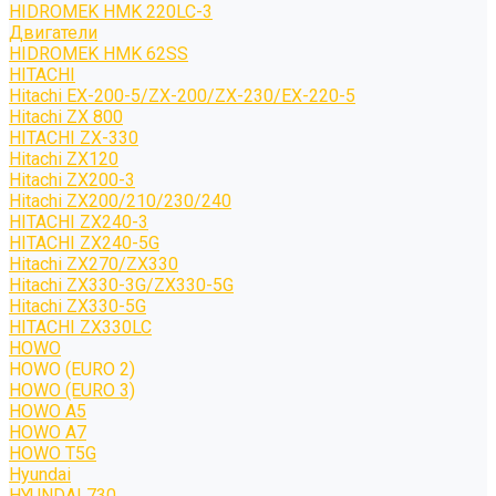
HIDROMEK HMK 220LC-3
Двигатели
HIDROMEK HMK 62SS
HITACHI
Hitachi EX-200-5/ZX-200/ZX-230/EX-220-5
Hitachi ZX 800
HITACHI ZX-330
Hitachi ZX120
Hitachi ZX200-3
Hitachi ZX200/210/230/240
HITACHI ZX240-3
HITACHI ZX240-5G
Hitachi ZX270/ZX330
Hitachi ZX330-3G/ZX330-5G
Hitachi ZX330-5G
HITACHI ZX330LC
HOWO
HOWO (EURO 2)
HOWO (EURO 3)
HOWO A5
HOWO A7
HOWO T5G
Hyundai
HYUNDAI 730