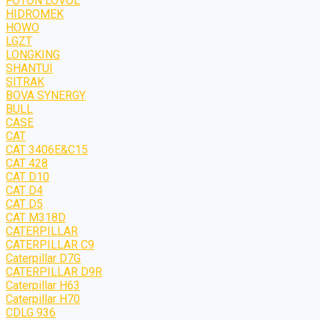
FOTON LOVOL
HIDROMEK
HOWO
LGZT
LONGKING
SHANTUI
SITRAK
BOVA SYNERGY
BULL
CASE
CAT
CAT 3406E&C15
CAT 428
CAT D10
CAT D4
CAT D5
CAT M318D
CATERPILLAR
CATERPILLAR C9
Caterpillar D7G
CATERPILLAR D9R
Caterpillar H63
Caterpillar H70
CDLG 936