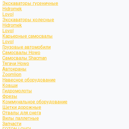
Экскаваторы гусеничные
Hidromek
Lovol
Экскаваторы колесные
Hidromek
Lovol
Карьерные самосвалы
Lovol
Грузовые автомобили
Самосвалы Howo
Самосвалы Shacman
Тягачи Howo
Автокраны
Zoomlion
Навесное оборудование
Ковши
Гидромолоты
Фрезы
Коммунальное оборудование
Щетки дорожные
Отвалы для снега
Вилы паллетные
Запчасти