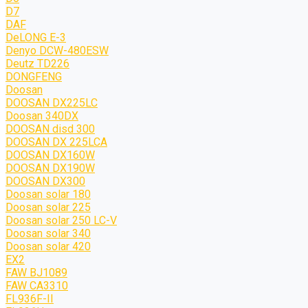
D7
DAF
DeLONG Е-3
Denyo DCW-480ESW
Deutz TD226
DONGFENG
Doosan
DOOSAN DX225LC
Doosan 340DX
DOOSAN disd 300
DOOSAN DX 225LCA
DOOSAN DX160W
DOOSAN DX190W
DOOSAN DX300
Doosan solar 180
Doosan solar 225
Doosan solar 250 LC-V
Doosan solar 340
Doosan solar 420
EX2
FAW BJ1089
FAW CA3310
FL936F-II