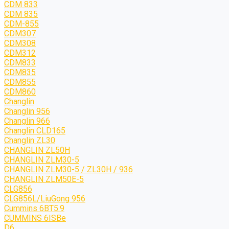
CDM 833
CDM 835
CDM-855
CDM307
CDM308
CDM312
CDM833
CDM835
CDM855
CDM860
Changlin
Changlin 956
Changlin 966
Changlin CLD165
Changlin ZL30
CHANGLIN ZL50H
CHANGLIN ZLM30-5
CHANGLIN ZLM30-5 / ZL30H / 936
CHANGLIN ZLM50E-5
CLG856
CLG856L/LiuGong 956
Cummins 6BT5.9
CUMMINS 6ISBe
D6