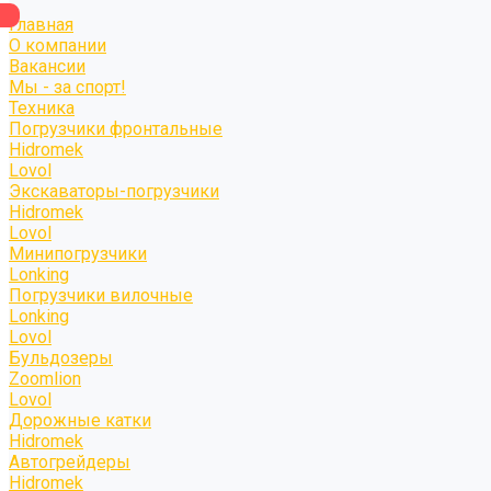
Главная
О компании
Вакансии
Мы - за спорт!
Техника
Погрузчики фронтальные
Hidromek
Lovol
Экскаваторы-погрузчики
Hidromek
Lovol
Минипогрузчики
Lonking
Погрузчики вилочные
Lonking
Lovol
Бульдозеры
Zoomlion
Lovol
Дорожные катки
Hidromek
Автогрейдеры
Hidromek