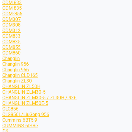
CDM 833
CDM 835
CDM-855
CDM307
CDM308
CDM312
CDM833
CDM835
CDM855
CDM860
Changlin
Changlin 956
Changlin 966
Changlin CLD165
Changlin ZL30
CHANGLIN ZL50H
CHANGLIN ZLM30-5
CHANGLIN ZLM30-5 / ZL30H / 936
CHANGLIN ZLM50E-5
CLG856
CLG856L/LiuGong 956
Cummins 6BT5.9
CUMMINS 6ISBe
D6