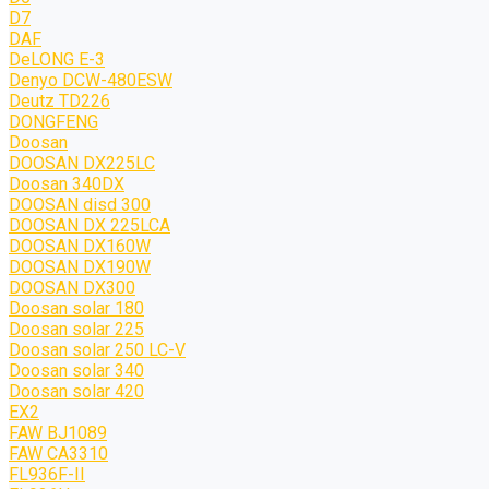
D7
DAF
DeLONG Е-3
Denyo DCW-480ESW
Deutz TD226
DONGFENG
Doosan
DOOSAN DX225LC
Doosan 340DX
DOOSAN disd 300
DOOSAN DX 225LCA
DOOSAN DX160W
DOOSAN DX190W
DOOSAN DX300
Doosan solar 180
Doosan solar 225
Doosan solar 250 LC-V
Doosan solar 340
Doosan solar 420
EX2
FAW BJ1089
FAW CA3310
FL936F-II