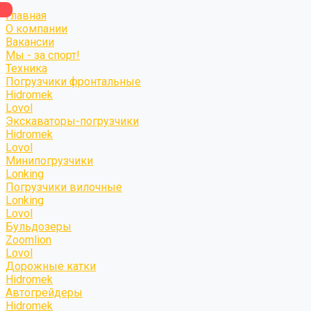
Главная
О компании
Вакансии
Мы - за спорт!
Техника
Погрузчики фронтальные
Hidromek
Lovol
Экскаваторы-погрузчики
Hidromek
Lovol
Минипогрузчики
Lonking
Погрузчики вилочные
Lonking
Lovol
Бульдозеры
Zoomlion
Lovol
Дорожные катки
Hidromek
Автогрейдеры
Hidromek