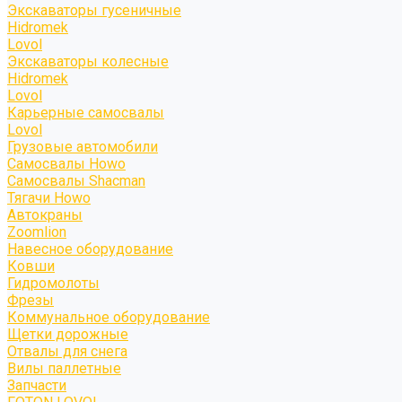
Экскаваторы гусеничные
Hidromek
Lovol
Экскаваторы колесные
Hidromek
Lovol
Карьерные самосвалы
Lovol
Грузовые автомобили
Самосвалы Howo
Самосвалы Shacman
Тягачи Howo
Автокраны
Zoomlion
Навесное оборудование
Ковши
Гидромолоты
Фрезы
Коммунальное оборудование
Щетки дорожные
Отвалы для снега
Вилы паллетные
Запчасти