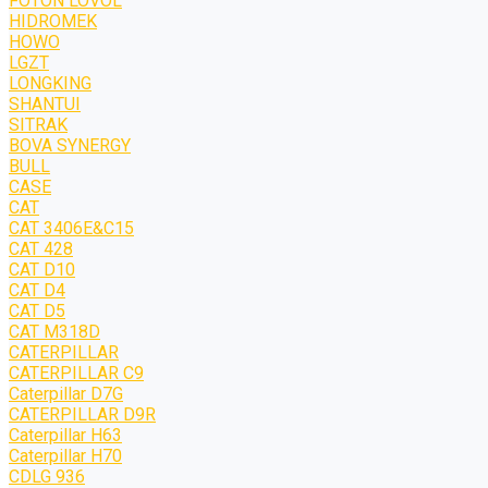
FOTON LOVOL
HIDROMEK
HOWO
LGZT
LONGKING
SHANTUI
SITRAK
BOVA SYNERGY
BULL
CASE
CAT
CAT 3406E&C15
CAT 428
CAT D10
CAT D4
CAT D5
CAT M318D
CATERPILLAR
CATERPILLAR C9
Caterpillar D7G
CATERPILLAR D9R
Caterpillar H63
Caterpillar H70
CDLG 936