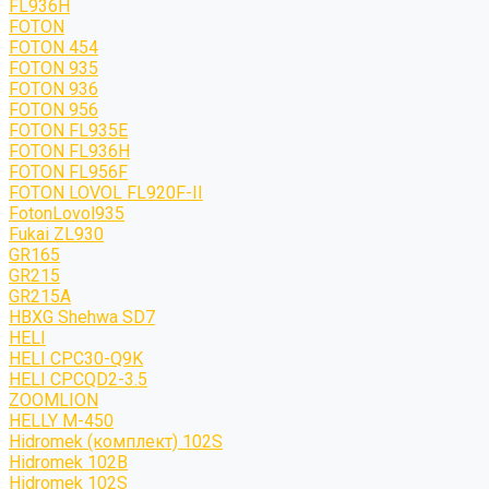
FL936H
FOTON
FOTON 454
FOTON 935
FOTON 936
FOTON 956
FOTON FL935E
FOTON FL936H
FOTON FL956F
FOTON LOVOL FL920F-II
FotonLovol935
Fukai ZL930
GR165
GR215
GR215A
HBXG Shehwa SD7
HELI
HELI CPC30-Q9K
HELI CPCQD2-3.5
ZOOMLION
HELLY M-450
Hidromek (комплект) 102S
Hidromek 102B
Hidromek 102S