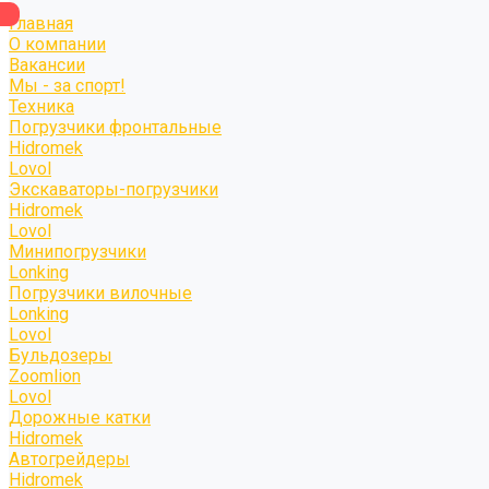
Главная
О компании
Вакансии
Мы - за спорт!
Техника
Погрузчики фронтальные
Hidromek
Lovol
Экскаваторы-погрузчики
Hidromek
Lovol
Минипогрузчики
Lonking
Погрузчики вилочные
Lonking
Lovol
Бульдозеры
Zoomlion
Lovol
Дорожные катки
Hidromek
Автогрейдеры
Hidromek