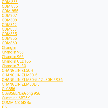
CDM 833
CDM 835
CDM-855
CDM307
CDM308
CDM312
CDM833
CDM835
CDM855
CDM860
Changlin
Changlin 956
Changlin 966
Changlin CLD165
Changlin ZL30
CHANGLIN ZL50H
CHANGLIN ZLM30-5
CHANGLIN ZLM30-5 / ZL30H / 936
CHANGLIN ZLM50E-5
CLG856
CLG856L/LiuGong 956
Cummins 6BT5.9
CUMMINS 6ISBe
D6