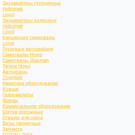
Экскаваторы гусеничные
Hidromek
Lovol
Экскаваторы колесные
Hidromek
Lovol
Карьерные самосвалы
Lovol
Грузовые автомобили
Самосвалы Howo
Самосвалы Shacman
Тягачи Howo
Автокраны
Zoomlion
Навесное оборудование
Ковши
Гидромолоты
Фрезы
Коммунальное оборудование
Щетки дорожные
Отвалы для снега
Вилы паллетные
Запчасти
FOTON LOVOL