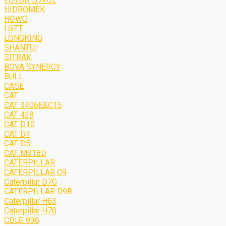
HIDROMEK
HOWO
LGZT
LONGKING
SHANTUI
SITRAK
BOVA SYNERGY
BULL
CASE
CAT
CAT 3406E&C15
CAT 428
CAT D10
CAT D4
CAT D5
CAT M318D
CATERPILLAR
CATERPILLAR C9
Caterpillar D7G
CATERPILLAR D9R
Caterpillar H63
Caterpillar H70
CDLG 936