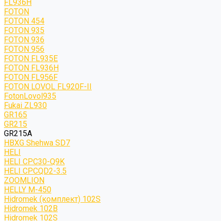
FL936H
FOTON
FOTON 454
FOTON 935
FOTON 936
FOTON 956
FOTON FL935E
FOTON FL936H
FOTON FL956F
FOTON LOVOL FL920F-II
FotonLovol935
Fukai ZL930
GR165
GR215
GR215A
HBXG Shehwa SD7
HELI
HELI CPC30-Q9K
HELI CPCQD2-3.5
ZOOMLION
HELLY M-450
Hidromek (комплект) 102S
Hidromek 102B
Hidromek 102S