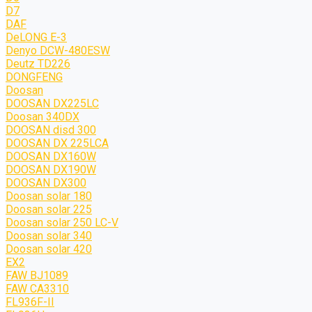
D7
DAF
DeLONG Е-3
Denyo DCW-480ESW
Deutz TD226
DONGFENG
Doosan
DOOSAN DX225LC
Doosan 340DX
DOOSAN disd 300
DOOSAN DX 225LCA
DOOSAN DX160W
DOOSAN DX190W
DOOSAN DX300
Doosan solar 180
Doosan solar 225
Doosan solar 250 LC-V
Doosan solar 340
Doosan solar 420
EX2
FAW BJ1089
FAW CA3310
FL936F-II