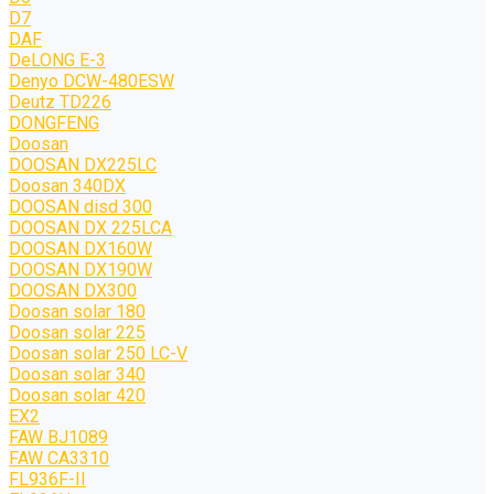
D7
DAF
DeLONG Е-3
Denyo DCW-480ESW
Deutz TD226
DONGFENG
Doosan
DOOSAN DX225LC
Doosan 340DX
DOOSAN disd 300
DOOSAN DX 225LCA
DOOSAN DX160W
DOOSAN DX190W
DOOSAN DX300
Doosan solar 180
Doosan solar 225
Doosan solar 250 LC-V
Doosan solar 340
Doosan solar 420
EX2
FAW BJ1089
FAW CA3310
FL936F-II