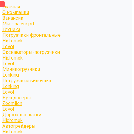
Главная
О компании
Вакансии
Мы - за спорт!
Техника
Погрузчики фронтальные
Hidromek
Lovol
Экскаваторы-погрузчики
Hidromek
Lovol
Минипогрузчики
Lonking
Погрузчики вилочные
Lonking
Lovol
Бульдозеры
Zoomlion
Lovol
Дорожные катки
Hidromek
Автогрейдеры
Hidromek