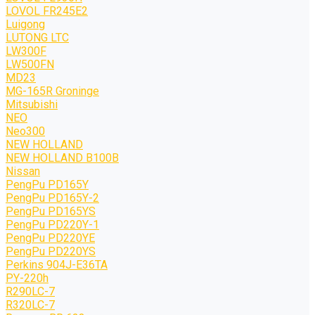
LOVOL FR245E2
Luigong
LUTONG LTC
LW300F
LW500FN
MD23
MG-165R Groninge
Mitsubishi
NEO
Neo300
NEW HOLLAND
NEW HOLLAND B100B
Nissan
PengPu PD165Y
PengPu PD165Y-2
PengPu PD165YS
PengPu PD220Y-1
PengPu PD220YE
PengPu PD220YS
Perkins 904J-E36TA
PY-220h
R290LC-7
R320LC-7