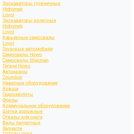
Экскаваторы гусеничные
Hidromek
Lovol
Экскаваторы колесные
Hidromek
Lovol
Карьерные самосвалы
Lovol
Грузовые автомобили
Самосвалы Howo
Самосвалы Shacman
Тягачи Howo
Автокраны
Zoomlion
Навесное оборудование
Ковши
Гидромолоты
Фрезы
Коммунальное оборудование
Щетки дорожные
Отвалы для снега
Вилы паллетные
Запчасти