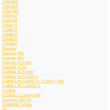
CDM 833
CDM 835
CDM-855
CDM307
CDM308
CDM312
CDM833
CDM835
CDM855
CDM860
Changlin
Changlin 956
Changlin 966
Changlin CLD165
Changlin ZL30
CHANGLIN ZL50H
CHANGLIN ZLM30-5
CHANGLIN ZLM30-5 / ZL30H / 936
CHANGLIN ZLM50E-5
CLG856
CLG856L/LiuGong 956
Cummins 6BT5.9
CUMMINS 6ISBe
D6