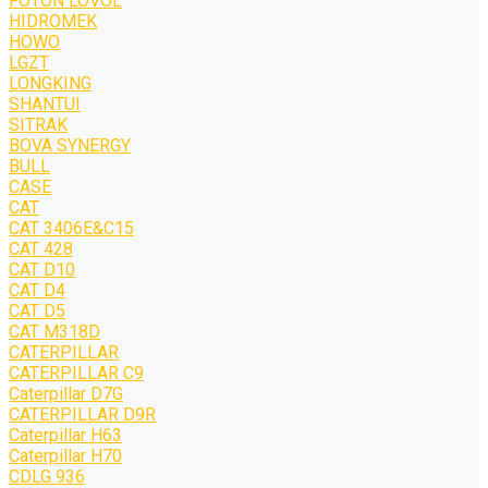
FOTON LOVOL
HIDROMEK
HOWO
LGZT
LONGKING
SHANTUI
SITRAK
BOVA SYNERGY
BULL
CASE
CAT
CAT 3406E&C15
CAT 428
CAT D10
CAT D4
CAT D5
CAT M318D
CATERPILLAR
CATERPILLAR C9
Caterpillar D7G
CATERPILLAR D9R
Caterpillar H63
Caterpillar H70
CDLG 936