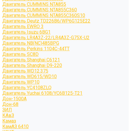
Двигатель CUMMINS NTA855
Двигатель CUMMINS NTA855C360
Двигатель CUMMINS NTA855C360S10
Двигатель Deutz TD226B6/WP6G125E22
Двигатель EWRO 3
Двигатель Isuzu 6BG1
Двигатель LR4A3Z-22/LR4A3Z-G75X-U2
Двигатель NB(NC)485BPG
Двигатель Perkins 1104C-44TT
Двигатель SC8D
Двигатель Shanghai C6121
Двигатель Shanghai D9-220
Двигатель WD12.375
Двигатель WD615/WD10
Двигатель WP10
Двигатель YC4108ZLQ
Двигатель Yuchai 6108/YC6B125-T21
Дон-1500А
Дон-68
ЗИЛ
КАвЗ
Камаз
КамАЗ 6410