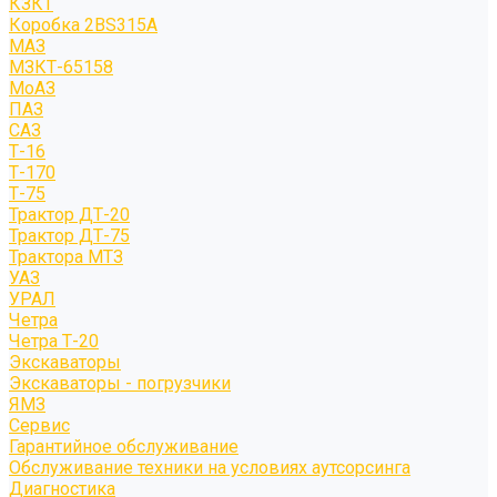
КЗКТ
Коробка 2BS315A
МАЗ
МЗКТ-65158
МоАЗ
ПАЗ
САЗ
Т-16
Т-170
Т-75
Трактор ДТ-20
Трактор ДТ-75
Трактора МТЗ
УАЗ
УРАЛ
Четра
Четра Т-20
Экскаваторы
Экскаваторы - погрузчики
ЯМЗ
Сервис
Гарантийное обслуживание
Обслуживание техники на условиях аутсорсинга
Диагностика