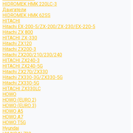
HIDROMEK HMK 220LC-3
Двигатели
HIDROMEK HMK 62SS
HITACHI
Hitachi EX-200-5/ZX-200/ZX-230/EX-220-5
Hitachi ZX 800
HITACHI ZX-330
Hitachi ZX120
Hitachi ZX200-3
Hitachi ZX200/210/230/240
HITACHI ZX240-3
HITACHI ZX240-5G
Hitachi ZX270/ZX330
Hitachi ZX330-3G/ZX330-5G
Hitachi ZX330-5G
HITACHI ZX330LC
HOWO
HOWO (EURO 2)
HOWO (EURO 3)
HOWO A5
HOWO A7
HOWO T5G
Hyundai