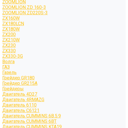
ZOOMLION
ZOOMLION ZD 160-3
ZOOMLION ZD220S-3
ZX160W
ZX180LCN
ZX180W
ZX200
ZX210W
ZX230
ZX330
ZX330-3G
Волга
ГАЗ
Газель
Грейдер GR180
Грейдер GR215A
Грейдеры
Двигатель 4D27
Двигатель 4RMAZG
Двигатель 6110
Двигатель C6121
Двигатель CUMMINS 6B.5.9
Двигатель CUMMINS 6BT
Двигатель CUMMINS KTA19