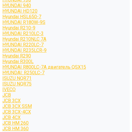
HYUNDAI 940
HYUNDAI HD120
Hyundai HSL650-7
HYUNDAI R180W-9S
Hyundai R210-9
HYUNDAI R210LC-3
Hyundai R210NLC 7A
HYUNDAI R220LC-7
HYUNDAI R235LCR-9
Hyundai R290
Hyundai R300L
HYUNDAI R800LC-7A двигатель QSX15
HYUNDAI: R250LC-7
ISUZU NQR71
ISUZU NQR75
IVECO
JCB
JCB 3CX
JCB 3CX SSM
JCB 3CX-4CX
JCB 4CX
JCB HM 260
JCB HM 360