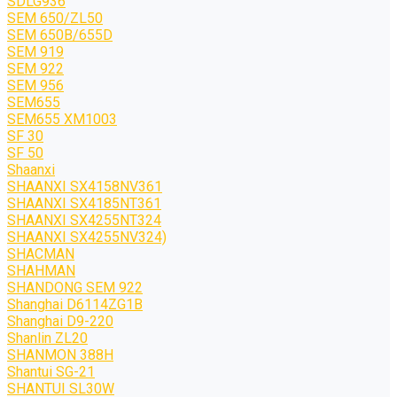
SDLG936
SEM 650/ZL50
SEM 650B/655D
SEM 919
SEM 922
SEM 956
SEM655
SEM655 XM1003
SF 30
SF 50
Shaanxi
SHAANXI SX4158NV361
SHAANXI SX4185NT361
SHAANXI SX4255NT324
SHAANXI SX4255NV324)
SHACMAN
SHAHMAN
SHANDONG SEM 922
Shanghai D6114ZG1B
Shanghai D9-220
Shanlin ZL20
SHANMON 388H
Shantui SG-21
SHANTUI SL30W