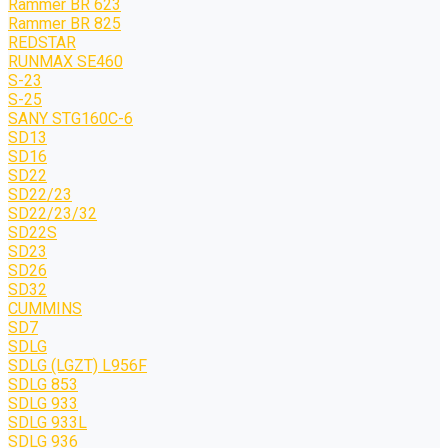
Rammer BR 623
Rammer BR 825
REDSTAR
RUNMAX SE460
S-23
S-25
SANY STG160C-6
SD13
SD16
SD22
SD22/23
SD22/23/32
SD22S
SD23
SD26
SD32
CUMMINS
SD7
SDLG
SDLG (LGZT) L956F
SDLG 853
SDLG 933
SDLG 933L
SDLG 936