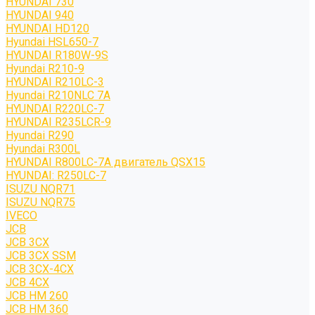
HYUNDAI 730
HYUNDAI 940
HYUNDAI HD120
Hyundai HSL650-7
HYUNDAI R180W-9S
Hyundai R210-9
HYUNDAI R210LC-3
Hyundai R210NLC 7A
HYUNDAI R220LC-7
HYUNDAI R235LCR-9
Hyundai R290
Hyundai R300L
HYUNDAI R800LC-7A двигатель QSX15
HYUNDAI: R250LC-7
ISUZU NQR71
ISUZU NQR75
IVECO
JCB
JCB 3CX
JCB 3CX SSM
JCB 3CX-4CX
JCB 4CX
JCB HM 260
JCB HM 360