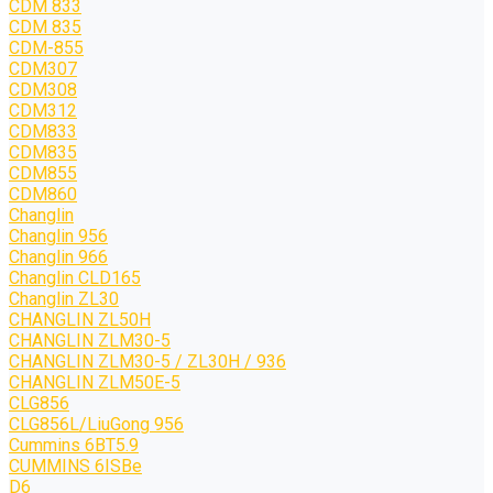
CDM 833
CDM 835
CDM-855
CDM307
CDM308
CDM312
CDM833
CDM835
CDM855
CDM860
Changlin
Changlin 956
Changlin 966
Changlin CLD165
Changlin ZL30
CHANGLIN ZL50H
CHANGLIN ZLM30-5
CHANGLIN ZLM30-5 / ZL30H / 936
CHANGLIN ZLM50E-5
CLG856
CLG856L/LiuGong 956
Cummins 6BT5.9
CUMMINS 6ISBe
D6