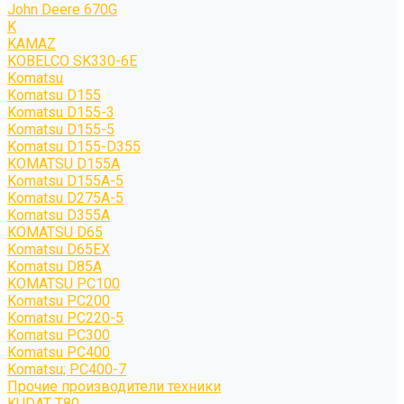
John Deere 670G
K
KAMAZ
KOBELCO SK330-6E
Komatsu
Komatsu D155
Komatsu D155-3
Komatsu D155-5
Komatsu D155-D355
KOMATSU D155A
Komatsu D155A-5
Komatsu D275A-5
Komatsu D355A
KOMATSU D65
Komatsu D65EX
Komatsu D85A
KOMATSU PC100
Komatsu PC200
Komatsu PC220-5
Komatsu PC300
Komatsu PC400
Komatsu; PC400-7
Прочие производители техники
KUDAT T80