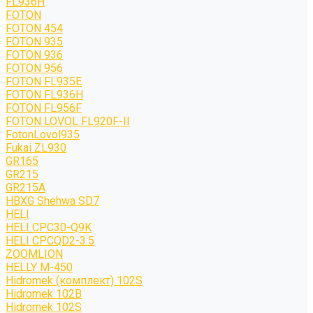
FL936H
FOTON
FOTON 454
FOTON 935
FOTON 936
FOTON 956
FOTON FL935E
FOTON FL936H
FOTON FL956F
FOTON LOVOL FL920F-II
FotonLovol935
Fukai ZL930
GR165
GR215
GR215A
HBXG Shehwa SD7
HELI
HELI CPC30-Q9K
HELI CPCQD2-3.5
ZOOMLION
HELLY M-450
Hidromek (комплект) 102S
Hidromek 102B
Hidromek 102S