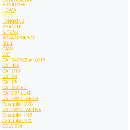
HIDROMEK
HOWO
LGZT
LONGKING
SHANTUI
SITRAK
BOVA SYNERGY
BULL
CASE
CAT
CAT 3406E&amp;C15
CAT 428
CAT D10
CAT D4
CAT D5
CAT M318D
CATERPILLAR
CATERPILLAR C9
Caterpillar D7G
CATERPILLAR D9R
Caterpillar H63
Caterpillar H70
CDLG 936