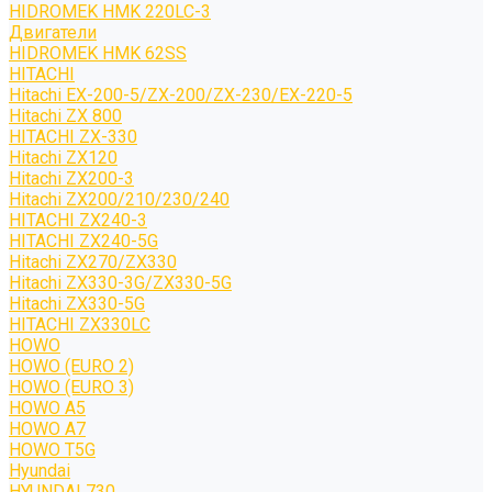
HIDROMEK HMK 220LC-3
Двигатели
HIDROMEK HMK 62SS
HITACHI
Hitachi EX-200-5/ZX-200/ZX-230/EX-220-5
Hitachi ZX 800
HITACHI ZX-330
Hitachi ZX120
Hitachi ZX200-3
Hitachi ZX200/210/230/240
HITACHI ZX240-3
HITACHI ZX240-5G
Hitachi ZX270/ZX330
Hitachi ZX330-3G/ZX330-5G
Hitachi ZX330-5G
HITACHI ZX330LC
HOWO
HOWO (EURO 2)
HOWO (EURO 3)
HOWO A5
HOWO A7
HOWO T5G
Hyundai
HYUNDAI 730