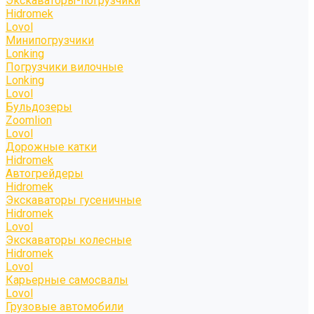
Экскаваторы-погрузчики
Hidromek
Lovol
Минипогрузчики
Lonking
Погрузчики вилочные
Lonking
Lovol
Бульдозеры
Zoomlion
Lovol
Дорожные катки
Hidromek
Автогрейдеры
Hidromek
Экскаваторы гусеничные
Hidromek
Lovol
Экскаваторы колесные
Hidromek
Lovol
Карьерные самосвалы
Lovol
Грузовые автомобили