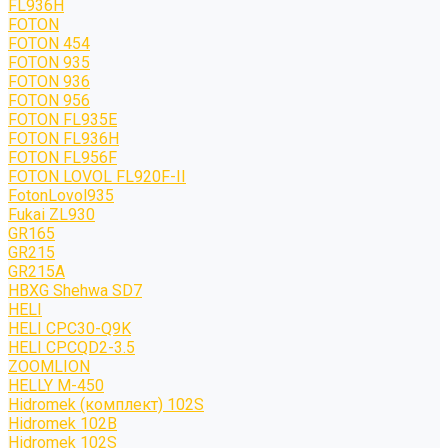
FL936H
FOTON
FOTON 454
FOTON 935
FOTON 936
FOTON 956
FOTON FL935E
FOTON FL936H
FOTON FL956F
FOTON LOVOL FL920F-II
FotonLovol935
Fukai ZL930
GR165
GR215
GR215A
HBXG Shehwa SD7
HELI
HELI CPC30-Q9K
HELI CPCQD2-3.5
ZOOMLION
HELLY M-450
Hidromek (комплект) 102S
Hidromek 102B
Hidromek 102S