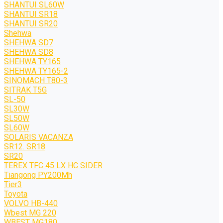
SHANTUI SL60W
SHANTUI SR18
SHANTUI SR20
Shehwa
SHEHWA SD7
SHEHWA SD8
SHEHWA TY165
SHEHWA TY165-2
SINOMACH T80-3
SITRAK T5G
SL-50
SL30W
SL50W
SL60W
SOLARIS VACANZA
SR12. SR18
SR20
TEREX TFC 45 LX HC SIDER
Tiangong PY200Mh
Tier3
Toyota
VOLVO HB-440
Wbest MG 220
WBEST MG180