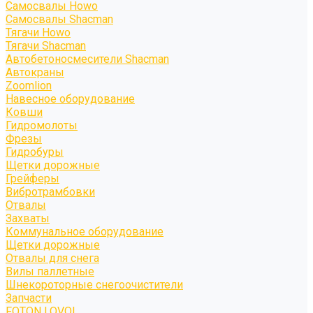
Самосвалы Howo
Самосвалы Shacman
Тягачи Howo
Тягачи Shacman
Автобетоносмесители Shacman
Автокраны
Zoomlion
Навесное оборудование
Ковши
Гидромолоты
Фрезы
Гидробуры
Щетки дорожные
Грейферы
Вибротрамбовки
Отвалы
Захваты
Коммунальное оборудование
Щетки дорожные
Отвалы для снега
Вилы паллетные
Шнекороторные снегоочистители
Запчасти
FOTON LOVOL