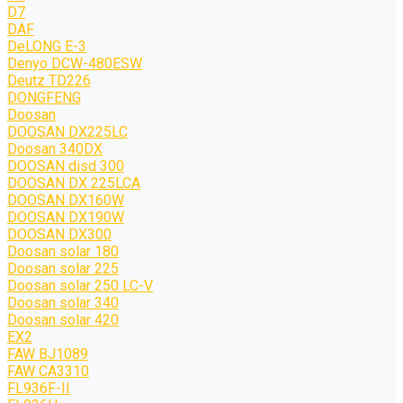
D7
DAF
DeLONG Е-3
Denyo DCW-480ESW
Deutz TD226
DONGFENG
Doosan
DOOSAN DX225LC
Doosan 340DX
DOOSAN disd 300
DOOSAN DX 225LCA
DOOSAN DX160W
DOOSAN DX190W
DOOSAN DX300
Doosan solar 180
Doosan solar 225
Doosan solar 250 LC-V
Doosan solar 340
Doosan solar 420
EX2
FAW BJ1089
FAW CA3310
FL936F-II