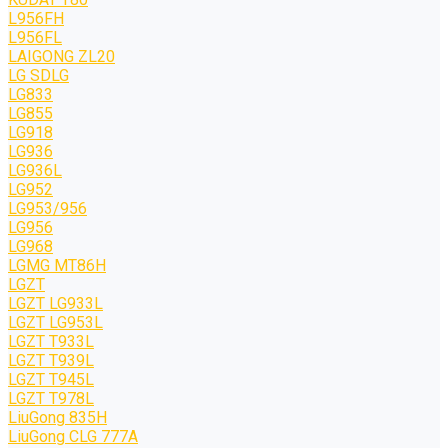
L956FH
L956FL
LAIGONG ZL20
LG SDLG
LG833
LG855
LG918
LG936
LG936L
LG952
LG953/956
LG956
LG968
LGMG MT86H
LGZT
LGZT LG933L
LGZT LG953L
LGZT T933L
LGZT T939L
LGZT T945L
LGZT T978L
LiuGong 835H
LiuGong CLG 777A