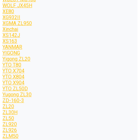
WOLF JХ45H
XE80
XG932II
XGMA ZL950
Xinchai
XS142J
XS163
YANMAR
YIGONG
Yigong ZL20
YTO T80
YTO X704
YTO X804
YTO X904
YTO ZL50D
Yugong ZL30
ZD-160-3
ZL20
ZL30H
ZL50
ZL920
ZL926
ZLM50