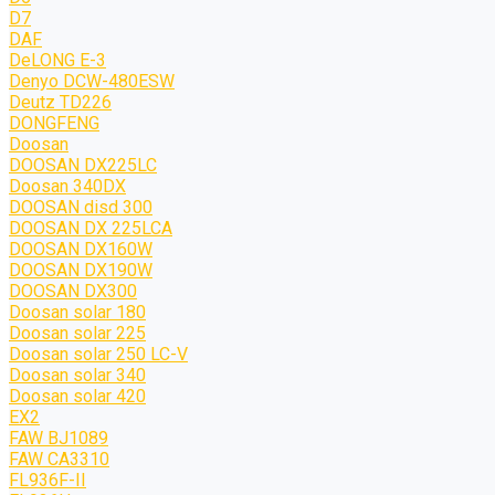
D7
DAF
DeLONG Е-3
Denyo DCW-480ESW
Deutz TD226
DONGFENG
Doosan
DOOSAN DX225LC
Doosan 340DX
DOOSAN disd 300
DOOSAN DX 225LCA
DOOSAN DX160W
DOOSAN DX190W
DOOSAN DX300
Doosan solar 180
Doosan solar 225
Doosan solar 250 LC-V
Doosan solar 340
Doosan solar 420
EX2
FAW BJ1089
FAW CA3310
FL936F-II