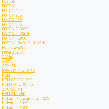
FL936H
FOTON
FOTON 454
FOTON 935
FOTON 936
FOTON 956
FOTON FL935E
FOTON FL936H
FOTON FL956F
FOTON LOVOL FL920F-II
FotonLovol935
Fukai ZL930
GR165
GR215
GR215A
HBXG Shehwa SD7
HELI
HELI CPC30-Q9K
HELI CPCQD2-3.5
ZOOMLION
HELLY M-450
Hidromek (комплект) 102S
Hidromek 102B
Hidromek 102S