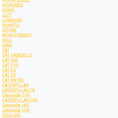
FOTON LOVOL
HIDROMEK
HOWO
LGZT
LONGKING
SHANTUI
SITRAK
BOVA SYNERGY
BULL
CASE
CAT
CAT 3406E&C15
CAT 428
CAT D10
CAT D4
CAT D5
CAT M318D
CATERPILLAR
CATERPILLAR C9
Caterpillar D7G
CATERPILLAR D9R
Caterpillar H63
Caterpillar H70
CDLG 936