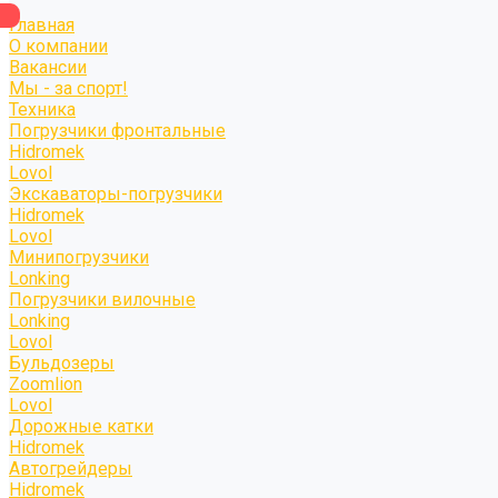
Главная
О компании
Вакансии
Мы - за спорт!
Техника
Погрузчики фронтальные
Hidromek
Lovol
Экскаваторы-погрузчики
Hidromek
Lovol
Минипогрузчики
Lonking
Погрузчики вилочные
Lonking
Lovol
Бульдозеры
Zoomlion
Lovol
Дорожные катки
Hidromek
Автогрейдеры
Hidromek