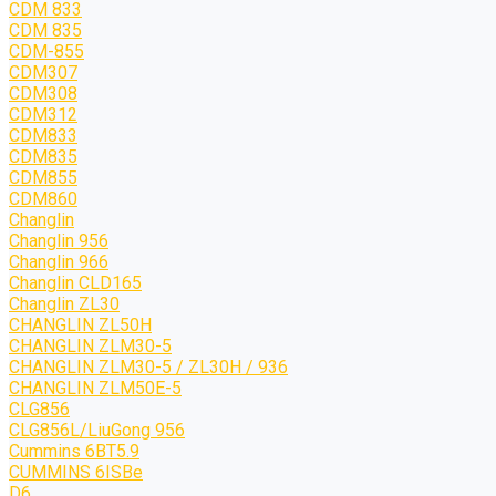
CDM 833
CDM 835
CDM-855
CDM307
CDM308
CDM312
CDM833
CDM835
CDM855
CDM860
Changlin
Changlin 956
Changlin 966
Changlin CLD165
Changlin ZL30
CHANGLIN ZL50H
CHANGLIN ZLM30-5
CHANGLIN ZLM30-5 / ZL30H / 936
CHANGLIN ZLM50E-5
CLG856
CLG856L/LiuGong 956
Cummins 6BT5.9
CUMMINS 6ISBe
D6