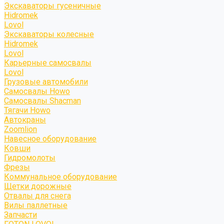
Экскаваторы гусеничные
Hidromek
Lovol
Экскаваторы колесные
Hidromek
Lovol
Карьерные самосвалы
Lovol
Грузовые автомобили
Самосвалы Howo
Самосвалы Shacman
Тягачи Howo
Автокраны
Zoomlion
Навесное оборудование
Ковши
Гидромолоты
Фрезы
Коммунальное оборудование
Щетки дорожные
Отвалы для снега
Вилы паллетные
Запчасти